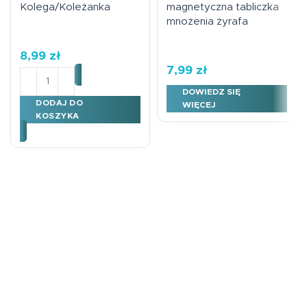
Kolega/Koleżanka
magnetyczna tabliczka
mnożenia żyrafa
8,99
zł
7,99
zł
ilość Dyplom Kolega/Koleżanka
DOWIEDZ SIĘ
DODAJ DO
WIĘCEJ
KOSZYKA