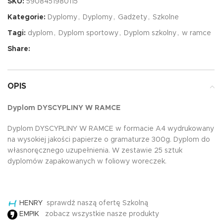
SKU:
5908451980115
Kategorie:
Dyplomy
,
Dyplomy
,
Gadżety
,
Szkolne
Tagi:
dyplom
,
Dyplom sportowy
,
Dyplom szkolny
,
w ramce
Share:
OPIS
Dyplom DYSCYPLINY W RAMCE
Dyplom DYSCYPLINY W RAMCE w formacie A4 wydrukowany
na wysokiej jakości papierze o gramaturze 300g. Dyplom do
własnoręcznego uzupełnienia. W zestawie 25 sztuk
dyplomów zapakowanych w foliowy woreczek.
HENRY
sprawdź naszą ofertę Szkolną
EMPIK
zobacz wszystkie nasze produkty