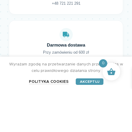
+48 721 221 291
Darmowa dostawa
Przy zamówieniu od 600 zł
0
Wyrażam zgodę na przetwarzanie danych przez cookies w
celu prawidłowego działania strony.
POLITYKA COOKIES
AKCEPTUJ
HENRY Studio. Wszystkie prawa zastrzeżone.
Projektujemy z pasją | Tworzymy z miłością