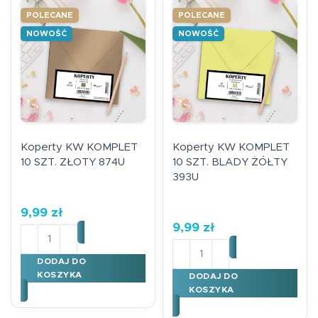
POLECANE
POLECANE
NOWOŚĆ
NOWOŚĆ
Koperty KW KOMPLET
Koperty KW KOMPLET
10 SZT. ZŁOTY 874U
10 SZT. BLADY ŻÓŁTY
393U
9,99
zł
9,99
zł
ilość Koperty KW KOMPLET 10 SZT. ZŁOTY 874U
ilość Koperty KW KOMPLE
DODAJ DO
KOSZYKA
DODAJ DO
KOSZYKA