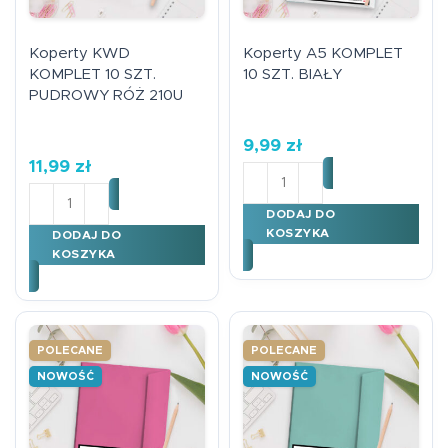
Koperty KWD
Koperty A5 KOMPLET
KOMPLET 10 SZT.
10 SZT. BIAŁY
PUDROWY RÓŻ 210U
9,99
zł
11,99
zł
ilość Koperty A5 KOMPLET
ilość Koperty KWD KOMPLET 10 SZT. PUDROWY RÓŻ 
DODAJ DO
KOSZYKA
DODAJ DO
KOSZYKA
POLECANE
POLECANE
NOWOŚĆ
NOWOŚĆ