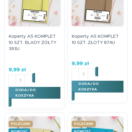
Koperty A5 KOMPLET
Koperty A5 KOMPLET
10 SZT. BLADY ŻÓŁTY
10 SZT. ZŁOTY 874U
393U
9,99
zł
9,99
zł
ilość Koperty A5 KOMPLE
ilość Koperty A5 KOMPLET 10 SZT. BLADY ŻÓŁTY 393
DODAJ DO
KOSZYKA
DODAJ DO
KOSZYKA
POLECANE
POLECANE
NOWOŚĆ
NOWOŚĆ