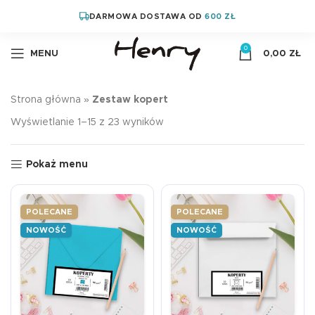
DARMOWA DOSTAWA OD
600 ZŁ
0
MENU
0,00
ZŁ
Strona główna
»
Zestaw kopert
Wyświetlanie 1–15 z 23 wyników
Pokaż menu
POLECANE
POLECANE
NOWOŚĆ
NOWOŚĆ