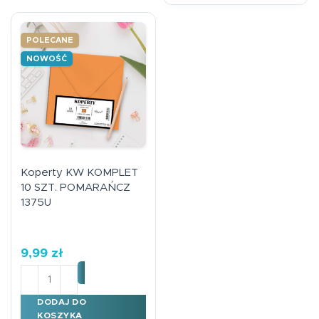
POLECANE
NOWOŚĆ
Koperty KW KOMPLET
10 SZT. POMARAŃCZ
1375U
9,99
zł
ilość Koperty KW KOMPLET 10 SZT. POMARAŃCZ 1375
DODAJ DO
KOSZYKA