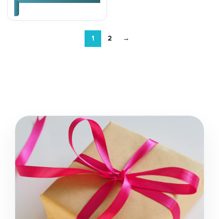
1
2
→