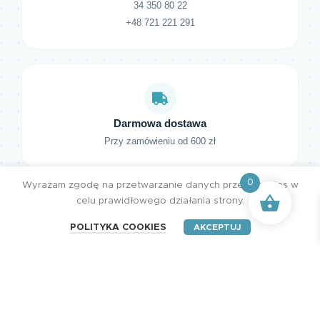
34 350 80 22
+48 721 221 291
Darmowa dostawa
Przy zamówieniu od 600 zł
0
Wyrażam zgodę na przetwarzanie danych przez cookies w
celu prawidłowego działania strony.
POLITYKA COOKIES
AKCEPTUJ
HENRY Studio. Wszystkie prawa zastrzeżone.
Projektujemy z pasją | Tworzymy z miłością