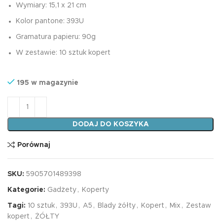
Wymiary: 15,1 x 21 cm
Kolor pantone: 393U
Gramatura papieru: 90g
W zestawie: 10 sztuk kopert
195 w magazynie
ilość Koperty A5 KOMPLET 10 SZT. BLADY ŻÓŁTY 393U
DODAJ DO KOSZYKA
Porównaj
SKU:
5905701489398
Kategorie:
Gadżety
,
Koperty
Tagi:
10 sztuk
,
393U
,
A5
,
Blady żółty
,
Kopert
,
Mix
,
Zestaw
kopert
,
ŻÓŁTY