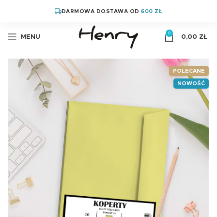
DARMOWA DOSTAWA OD
600 ZŁ
0
MENU
0,00
ZŁ
POLECANE
NOWOŚĆ