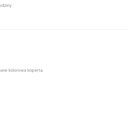
odziny
Edukacyjna zakładka
magnetyczna tablic
mnożenia żyrafa
7,99
zł
awie kolorowa koperta.