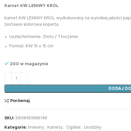
magnetyczna tab
Karnet KW LENIWY KRÓL
mnożenia żyrafa
Plansze A4
7,99
zł
Karnet KW LENIWY KRÓL wydrukowany na wysokiej jakości papie
Karty EDU
zestawie kolorowa koperta.
Harmonijki
Uszlachetnienie: Złoto / Tłoczenie
Podkładki na biurko
Edukacyjna zakł
Format: KW 15 x 15 cm
magnetyczna tab
Książki edukacyjne
mnożenia unicor
7,99
zł
200 w magazynie
Dyplomy
ilość Karnet KW LENIWY KRÓL
DODAJ DO
Porównaj
SKU:
5908451986148
Kategorie:
Imieniny
,
Karnety
,
Ogólne
,
Urodziny