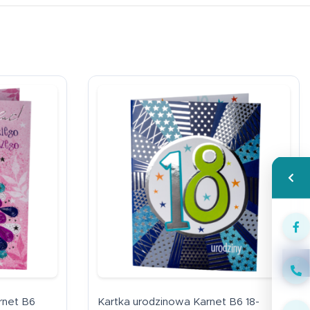
Wspa
Face
rnet B6
Kartka urodzinowa Karnet B6 18-