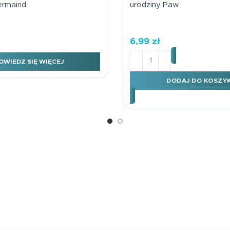
ermaind
urodziny Paw
6,99
zł
wczyna
ilość Kartka okolicznośc
OWIEDZ SIĘ WIĘCEJ
DODAJ DO KOSZY