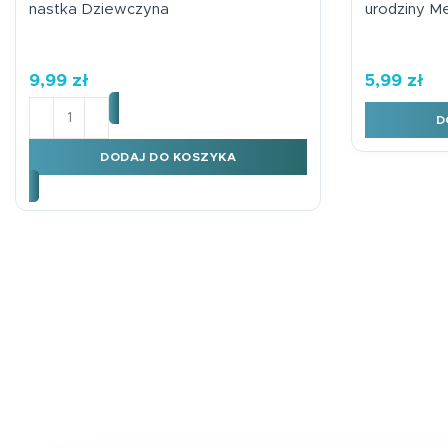
nastka Dziewczyna
urodziny M
9,99
zł
5,99
zł
ilość Kartka okolicznościowa urodziny 18-nastka Dzie
D
DODAJ DO KOSZYKA