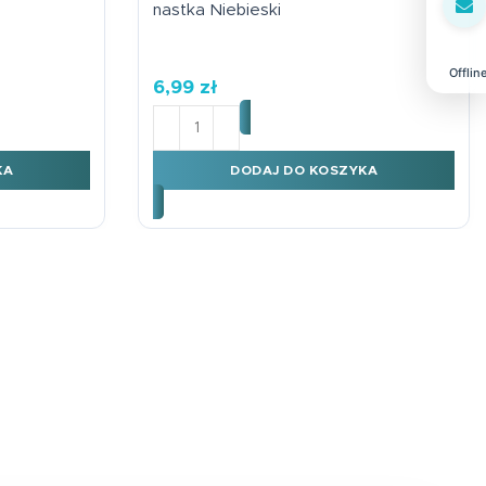
nastka Niebieski
Offlin
6,99
zł
iowa Karnet B6 urodziny Paw
ilość Kartka urodzinowa Karnet B6 18-na
KA
DODAJ DO KOSZYKA