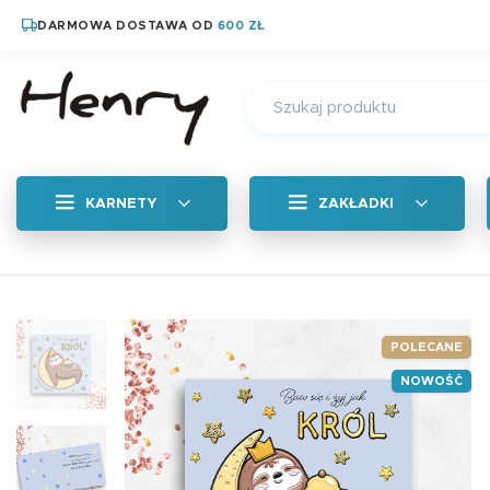
DARMOWA DOSTAWA OD
600 ZŁ
KARNETY
ZAKŁADKI
Wszystkie
Zakładka zapachow
POLECANE
NOWOŚĆ
Magnetyczne zakład
Zakładka tradycyjn