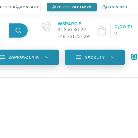
LETTER
KONTAKT
REJESTRACJA
LOGIN B2B
WSPARCIE
0,00
ZŁ
34 350 80 22
0
+48 721 221 291
ZAPROSZENIA
GADŻETY
Wszystkie
tyczna
Naklejki na okładkę
Zaproszenia na chrzest
4,99
zł
Zaproszenia na urodziny
Zaproszenia na komunie
Plan Lekcji A5 PAD
adka
3,99
zł