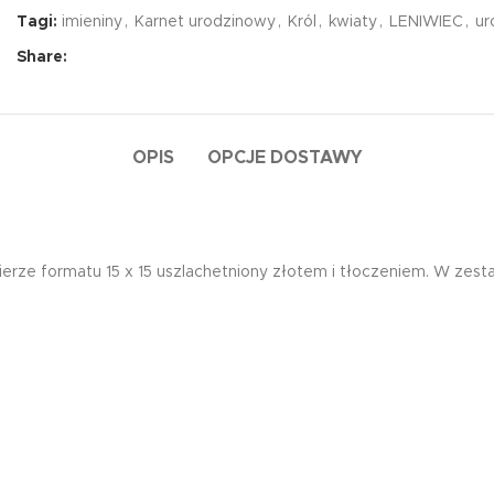
Tagi:
imieniny
,
Karnet urodzinowy
,
Król
,
kwiaty
,
LENIWIEC
,
ur
Share:
OPIS
OPCJE DOSTAWY
rze formatu 15 x 15 uszlachetniony złotem i tłoczeniem. W zest