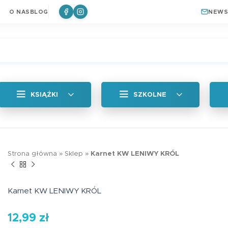
O NAS
BLOG
NEWS
KSIĄŻKI
SZKOLNE
Wszystkie
Zakładka magne
Strona główna
»
Sklep
»
Karnet KW LENIWY KRÓL
Królik
a
Naklejki
6,99
zł
ki do książek
Plan lekcji
Karnet KW LENIWY KRÓL
a
Zakładki Edukacyjne
12,99
zł
Edukacyjna zakł
Plan lekcji lep