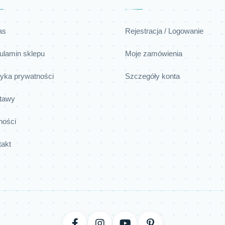
as
Rejestracja / Logowanie
ulamin sklepu
Moje zamówienia
tyka prywatności
Szczegóły konta
tawy
ności
takt