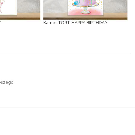
Edukacyjna zakładka
magnetyczna tablic
Y
Karnet TORT HAPPY BIRTHDAY
mnożenia żyrafa
7,99
zł
epszego