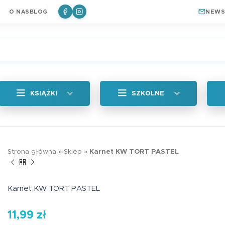
O NAS
BLOG
NEWS
KSIĄŻKI
SZKOLNE
Wszystkie
Zakładka magne
Strona główna
»
Sklep
»
Karnet KW TORT PASTEL
Królik
a
Naklejki
6,99
zł
ki do książek
Plan lekcji
Karnet KW TORT PASTEL
a
Zakładki Edukacyjne
11,99
zł
Edukacyjna zakł
Plan lekcji lep