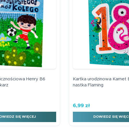
licznościowa Henry B6
Kartka urodzinowa Karnet 
łkarz
nastka Flaming
6,99
zł
ieci R
OWIEDZ SIĘ WIĘCEJ
DOWIEDZ SIĘ WIĘC