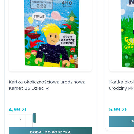
Kartka okolicznościowa urodzinowa
Kartka oko
Karnet B6 Dzieci R
urodziny Pi
4,99
zł
5,99
zł
ilość Kartka okolicznościowa urodzinowa Karnet B6 Dz
D
DODAJ DO KOSZYKA