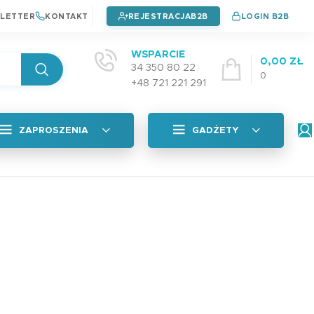
LETTER
KONTAKT
REJESTRACJA
LOGIN B2B
WSPARCIE
0,00
ZŁ
34 350 80 22
0
+48 721 221 291
ZAPROSZENIA
GADŻETY
Wszystkie
tyczna
Naklejki na okładkę
Zaproszenia na chrzest
4,99
zł
Zaproszenia na urodziny
Zaproszenia na komunie
Plan Lekcji A5 PAD
adka
3,99
zł