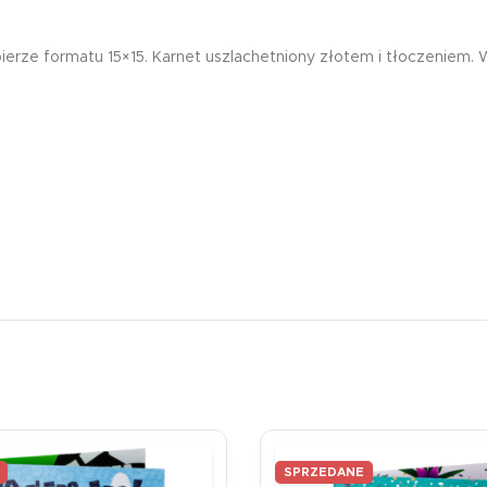
rze formatu 15×15. Karnet uszlachetniony złotem i tłoczeniem. 
SPRZEDANE