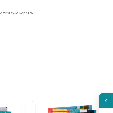
W zestawie koperta.
Wspa