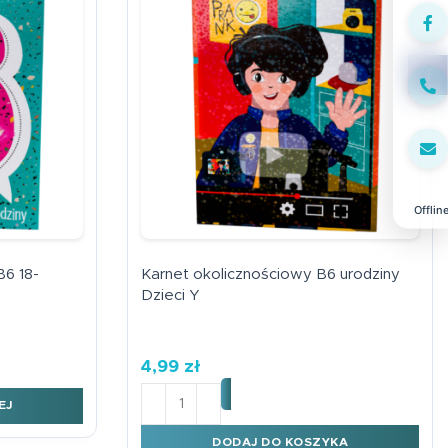
Face
Offlin
B6 18-
Karnet okolicznościowy B6 urodziny
Dzieci Y
4,99
zł
ilość Karnet okolicznościowy B6 urodzin
EJ
DODAJ DO KOSZYKA