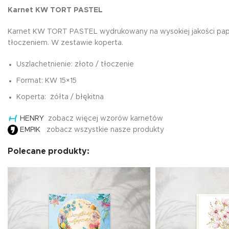
magnetyczna tab
Karnet KW TORT PASTEL
mnożenia żyrafa
Plansze A4
7,99
zł
Karnet KW TORT PASTEL wydrukowany na wysokiej jakości papie
Karty EDU
tłoczeniem. W zestawie koperta.
Harmonijki
Uszlachetnienie: złoto / tłoczenie
Podkładki na biurko
Edukacyjna zakł
Format: KW 15×15
magnetyczna tab
Książki edukacyjne
mnożenia unicor
Koperta: żółta / błękitna
7,99
zł
Dyplomy
HENRY
zobacz więcej wzorów karnetów
EMPIK
zobacz wszystkie nasze produkty
Polecane produkty: