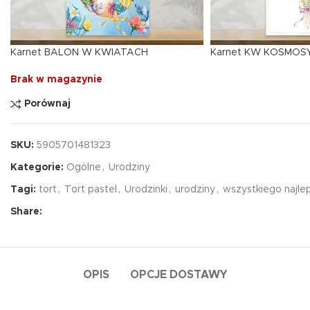
Karnet BALON W KWIATACH
Karnet KW KOSMOS
Brak w magazynie
Porównaj
SKU:
5905701481323
Kategorie:
Ogólne
,
Urodziny
Tagi:
tort
,
Tort pastel
,
Urodzinki
,
urodziny
,
wszystkiego najl
Share:
OPIS
OPCJE DOSTAWY