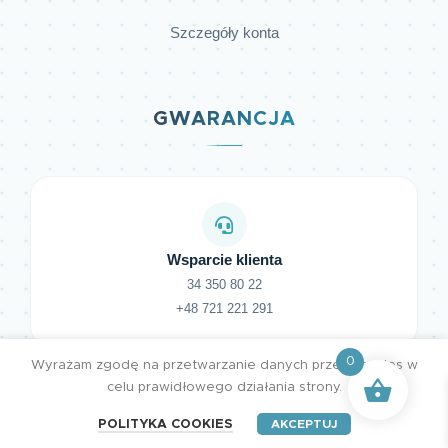
Szczegóły konta
GWARANCJA
Wsparcie klienta
34 350 80 22
+48 721 221 291
0
Wyrażam zgodę na przetwarzanie danych przez cookies w
celu prawidłowego działania strony.
POLITYKA COOKIES
AKCEPTUJ