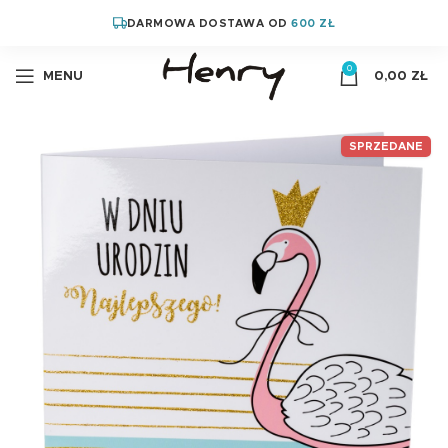
DARMOWA DOSTAWA OD
600 ZŁ
0
MENU
0,00
ZŁ
SPRZEDANE