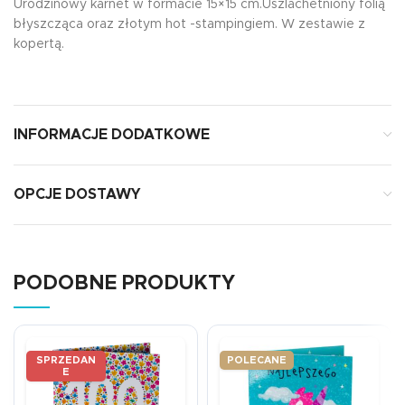
Urodzinowy karnet w formacie 15×15 cm.Uszlachetniony folią
błyszcząca oraz złotym hot -stampingiem. W zestawie z
kopertą.
INFORMACJE DODATKOWE
OPCJE DOSTAWY
PODOBNE PRODUKTY
SPRZEDAN
POLECANE
E