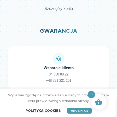
Szczegóły konta
GWARANCJA
Wsparcie klienta
34 350 80 22
+48 721 221 291
0
Wyrażam zgodę na przetwarzanie danych przez cookies w
celu prawidłowego działania strony.
POLITYKA COOKIES
AKCEPTUJ