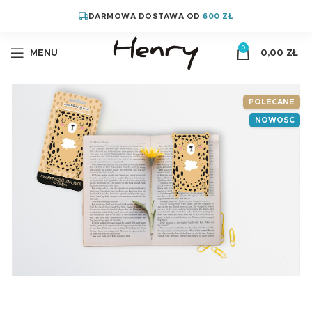
DARMOWA DOSTAWA OD
600 ZŁ
0
MENU
0,00
ZŁ
POLECANE
NOWOŚĆ