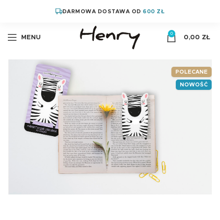
DARMOWA DOSTAWA OD
600 ZŁ
0
MENU
0,00
ZŁ
POLECANE
NOWOŚĆ