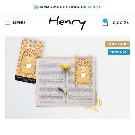
DARMOWA DOSTAWA OD
600 ZŁ
0
MENU
0,00
ZŁ
POLECANE
NOWOŚĆ