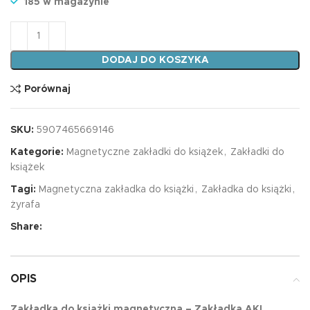
185 w magazynie
ilość Zakładka AKI ŻYRAFA
DODAJ DO KOSZYKA
Porównaj
SKU:
5907465669146
Kategorie:
Magnetyczne zakładki do książek
,
Zakładki do
książek
Tagi:
Magnetyczna zakładka do książki
,
Zakładka do książki
,
żyrafa
Share:
OPIS
Zakładka do książki magnetyczna – Zakładka AKI