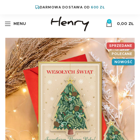
DARMOWA DOSTAWA OD
600 ZŁ
0
MENU
0,00
ZŁ
SPRZEDANE
POLECANE
NOWOŚĆ