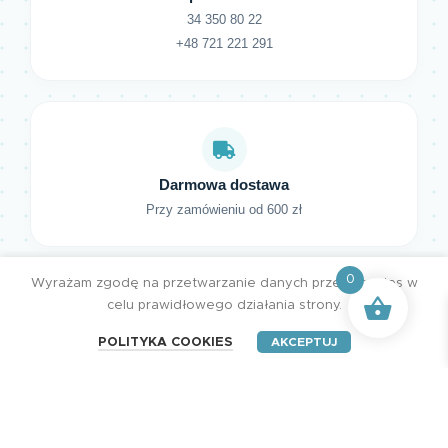
34 350 80 22
+48 721 221 291
Darmowa dostawa
Przy zamówieniu od 600 zł
0
Wyrażam zgodę na przetwarzanie danych przez cookies w
celu prawidłowego działania strony.
POLITYKA COOKIES
AKCEPTUJ
HENRY Studio. Wszystkie prawa zastrzeżone.